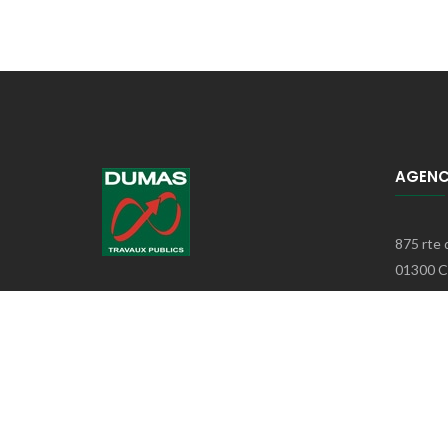
AGENC
875 rte 
01300 
Téléph
E-mail
: