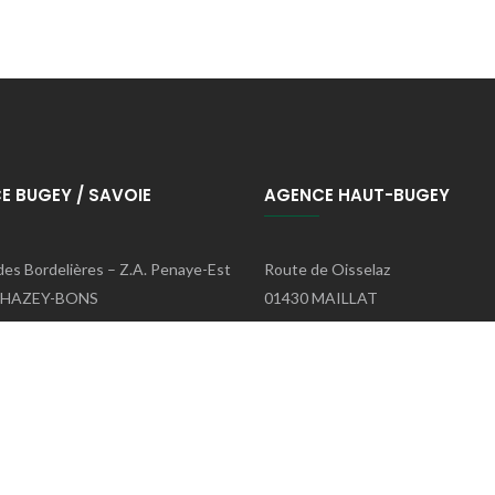
E BUGEY / SAVOIE
AGENCE HAUT-BUGEY
des Bordelières – Z.A. Penaye-Est
Route de Oisselaz
CHAZEY-BONS
01430 MAILLAT
one
: 04.79.81.10.44
Téléphone
: 04.79.81.10.44
 contact@dumastp.fr
E-mail
: contact@dumastp.fr