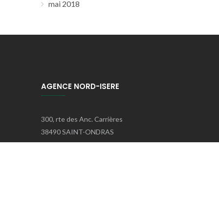
mai 2018
AGENCE NORD-ISERE
300, rte des Anc. Carrières
38490 SAINT-ONDRAS
Téléphone
: 04.79.81.10.44
E-mail
: contact@dumastp.fr