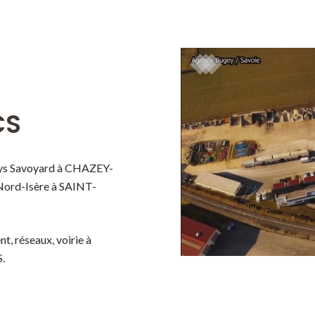
CS
ays Savoyard à CHAZEY-
Nord-Isère à SAINT-
t, réseaux, voirie à
.