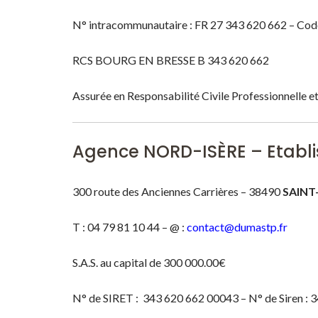
N° intracommunautaire : FR 27 343 620 662 – Co
RCS BOURG EN BRESSE B 343 620 662
Assurée en Responsabilité Civile Professionnelle e
Agence NORD-ISÈRE – Etabl
300 route des Anciennes Carrières – 38490
SAINT
T : 04 79 81 10 44 – @ :
contact@dumastp.fr
S.A.S. au capital de 300 000.00€
N° de SIRET : 343 620 662 00043 – N° de Siren : 