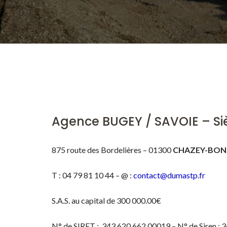
Agence BUGEY / SAVOIE – Si
875 route des Bordelières – 01300
CHAZEY-BON
T : 04 79 81 10 44 – @ :
contact@dumastp.fr
S.A.S. au capital de 300 000.00€
N° de SIRET : 343 620 662 00019 – N° de Siren : 