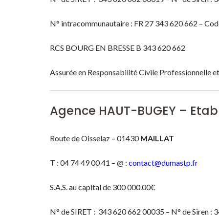
N° intracommunautaire : FR 27 343 620 662 – Co
RCS BOURG EN BRESSE B 343 620 662
Assurée en Responsabilité Civile Professionnelle e
Agence HAUT-BUGEY – Etabl
Route de Oisselaz – 01430
MAILLAT
T : 04 74 49 00 41 – @ :
contact@dumastp.fr
S.A.S. au capital de 300 000.00€
N° de SIRET : 343 620 662 00035 – N° de Siren : 