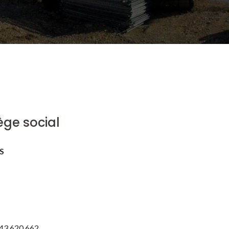
ège social
S
343 620 662