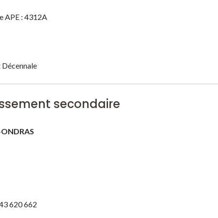
de APE : 4312A
t Décennale
issement secondaire
-ONDRAS
343 620 662