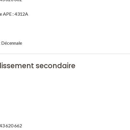
de APE : 4312A
t Décennale
issement secondaire
343 620 662